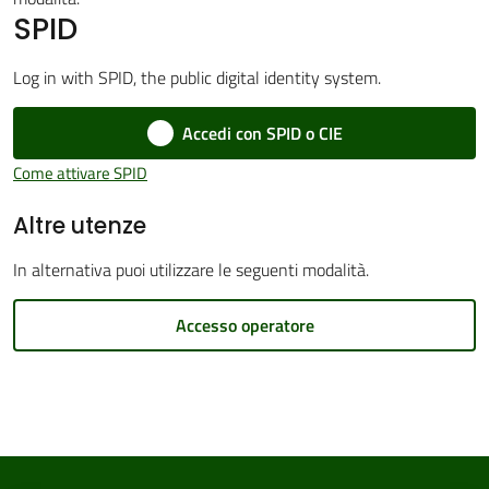
SPID
Log in with SPID, the public digital identity system.
Amministrazione
Accedi con SPID o CIE
Trasparente
Menu selezionato
Come attivare SPID
Tutti
Altre utenze
gli
argomenti...
In alternativa puoi utilizzare le seguenti modalità.
Accesso operatore
Seguici
su