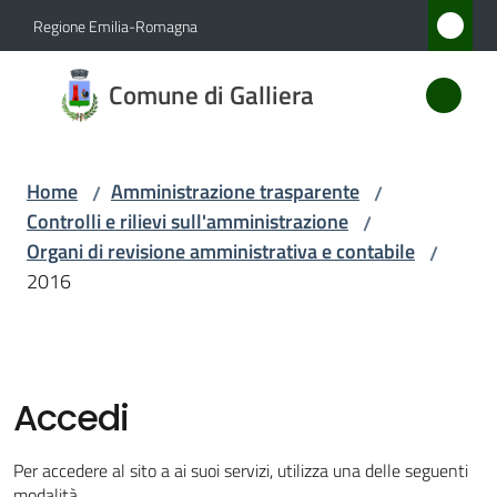
Vai al contenuto
Vai alla navigazione
Vai al footer
Regione Emilia-Romagna
Comune
Comune di Galliera
di
Galliera
Home
Amministrazione trasparente
/
/
Controlli e rilievi sull'amministrazione
/
Amministrazione
Organi di revisione amministrativa e contabile
/
Menu selezionato
2016
Novità
Servizi
Accedi
Vivere
Galliera
Per accedere al sito a ai suoi servizi, utilizza una delle seguenti
modalità.