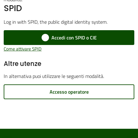
SPID
Log in with SPID, the public digital identity system.
Amministrazione
Accedi con SPID o CIE
Trasparente
Menu selezionato
Come attivare SPID
Tutti
Altre utenze
gli
argomenti...
In alternativa puoi utilizzare le seguenti modalità.
Accesso operatore
Seguici
su