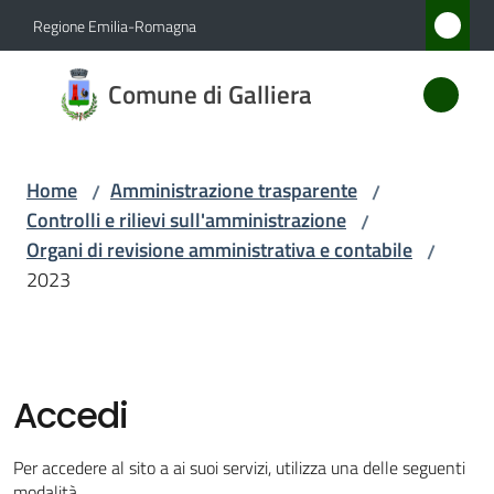
Vai al contenuto
Vai alla navigazione
Vai al footer
Regione Emilia-Romagna
Comune
Comune di Galliera
di
Galliera
Home
Amministrazione trasparente
/
/
Controlli e rilievi sull'amministrazione
/
Amministrazione
Organi di revisione amministrativa e contabile
/
Menu selezionato
2023
Novità
Servizi
Accedi
Vivere
Galliera
Per accedere al sito a ai suoi servizi, utilizza una delle seguenti
modalità.