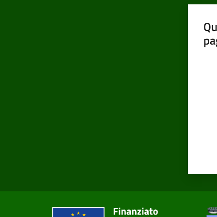
Qu
pa
Valut