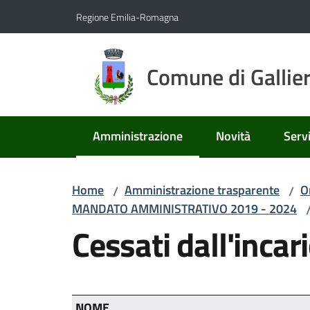
Vai al contenuto
Vai alla navigazione
Vai al footer
Regione Emilia-Romagna
Comune di Gallie
Amministrazione
Novità
Servi
Menu selezionato
Home
Amministrazione trasparente
O
/
/
MANDATO AMMINISTRATIVO 2019 - 2024
Cessati dall'incar
NOME