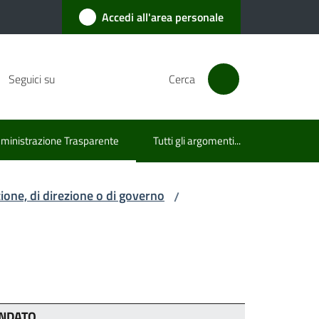
Accedi all'area personale
Seguici su
Cerca
inistrazione Trasparente
Tutti gli argomenti...
u selezionato
azione, di direzione o di governo
/
NDATO