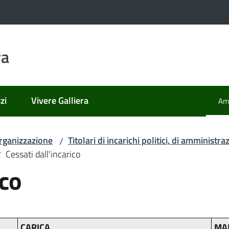
ra
zi
Vivere Galliera
Amm
Men
rganizzazione
Titolari di incarichi politici, di amministr
/
Cessati dall'incarico
/
ico
CARICA
MA