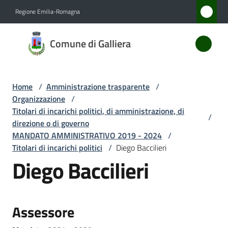
Vai al contenuto
Vai alla navigazione
Vai al footer
Regione Emilia-Romagna
Comune
Comune di Galliera
di
Galliera
Home
/
Amministrazione trasparente
/
Organizzazione
/
Amministrazione
Titolari di incarichi politici, di amministrazione, di
/
Menu selezionato
direzione o di governo
MANDATO AMMINISTRATIVO 2019 - 2024
/
Novità
Titolari di incarichi politici
/
Diego Baccilieri
Diego Baccilieri
Servizi
Vivere
Galliera
Assessore