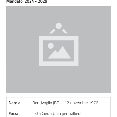
Mandato: 2024 - 2029
Amministrazione
Trasparente
Menu selezionato
Tutti
gli
argomenti...
Seguici
su
Nato a
Bentivoglio (BO) il 12 novembre 1976
Forza
Lista Civica Uniti per Galliera