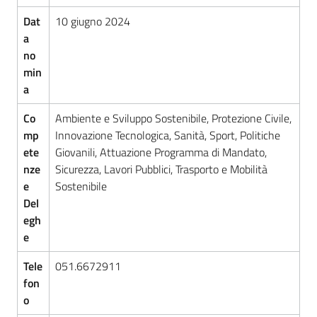
Dat
10 giugno 2024
a
no
min
a
Co
Ambiente e Sviluppo Sostenibile, Protezione Civile,
mp
Innovazione Tecnologica, Sanità, Sport, Politiche
ete
Giovanili, Attuazione Programma di Mandato,
nze
Sicurezza, Lavori Pubblici, Trasporto e Mobilità
e
Sostenibile
Del
egh
e
Tele
051.6672911
fon
o