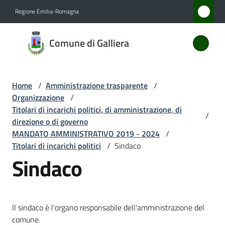
Vai al contenuto
Vai alla navigazione
Vai al footer
Regione Emilia-Romagna
Comune
Comune di Galliera
di
Galliera
Home
/
Amministrazione trasparente
/
Organizzazione
/
Amministrazione
Titolari di incarichi politici, di amministrazione, di
/
Menu selezionato
direzione o di governo
MANDATO AMMINISTRATIVO 2019 - 2024
/
Novità
Titolari di incarichi politici
/
Sindaco
Sindaco
Servizi
Vivere
Galliera
Il sindaco è l'organo responsabile dell'amministrazione del
comune.