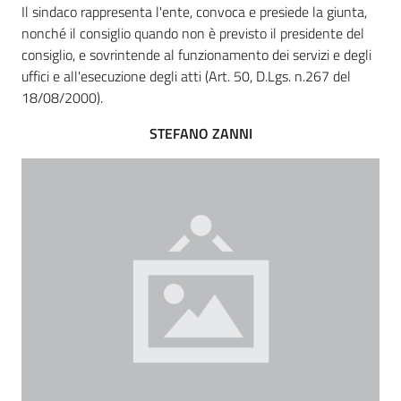
Il sindaco rappresenta l'ente, convoca e presiede la giunta,
nonché il consiglio quando non è previsto il presidente del
consiglio, e sovrintende al funzionamento dei servizi e degli
Amministrazione
uffici e all'esecuzione degli atti (Art. 50, D.Lgs. n.267 del
Trasparente
18/08/2000).
Menu selezionato
STEFANO ZANNI
Tutti
gli
argomenti...
Seguici
su