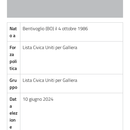
Nat
Bentivoglio (BO) il 4 ottobre 1986
o a
For
Lista Civica Uniti per Galliera
za
poli
tica
Gru
Lista Civica Uniti per Galliera
ppo
Dat
10 giugno 2024
a
elez
ion
e