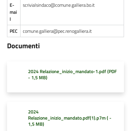
E-
scrivialsindaco@comune.galliera.bo.it
mai
l
PEC
comune.galliera@pec.renogalliera.it
Documenti
2024 Relazione_inizio_mandato-1.pdf
(
PDF
-
1,5 MB
)
2024
Relazione_inizio_mandato.pdf(1).p7m
(
-
1,5 MB
)