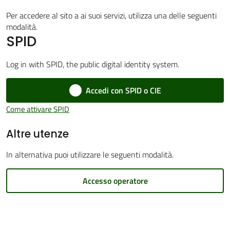
Per accedere al sito a ai suoi servizi, utilizza una delle seguenti
modalità.
SPID
Amministrazione
Trasparente
Log in with SPID, the public digital identity system.
Menu selezionato
Accedi con SPID o CIE
Tutti
gli
Come attivare SPID
argomenti...
Altre utenze
In alternativa puoi utilizzare le seguenti modalità.
Seguici
su
Accesso operatore