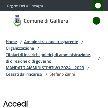
Vai al contenuto
Vai alla navigazione
Vai al footer
Regione Emilia-Romagna
Comune
Comune di Galliera
di
Galliera
Home
Amministrazione trasparente
/
/
Organizzazione
/
Amministrazione
Titolari di incarichi politici, di amministrazione,
/
Menu selezionato
di direzione o di governo
Novità
MANDATO AMMINISTRATIVO 2024 - 2029
/
Cessati dall'incarico
Stefano Zanni
/
Servizi
Vivere
Galliera
Accedi