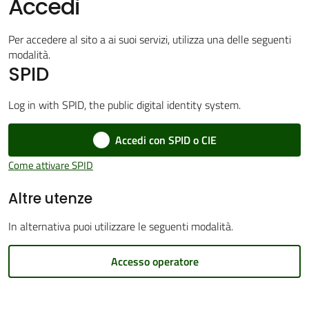
Accedi
Per accedere al sito a ai suoi servizi, utilizza una delle seguenti
modalità.
Amministrazione
SPID
Trasparente
Menu selezionato
Log in with SPID, the public digital identity system.
Tutti
Accedi con SPID o CIE
gli
argomenti...
Come attivare SPID
Altre utenze
Seguici
In alternativa puoi utilizzare le seguenti modalità.
su
Accesso operatore