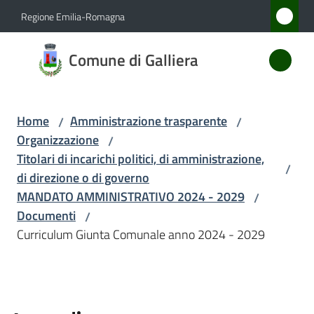
Vai al contenuto
Vai alla navigazione
Vai al footer
Regione Emilia-Romagna
Comune
Comune di Galliera
di
Galliera
Home
Amministrazione trasparente
/
/
Organizzazione
/
Amministrazione
Titolari di incarichi politici, di amministrazione,
/
Menu selezionato
di direzione o di governo
Novità
MANDATO AMMINISTRATIVO 2024 - 2029
/
Documenti
/
Servizi
Curriculum Giunta Comunale anno 2024 - 2029
Vivere
Galliera