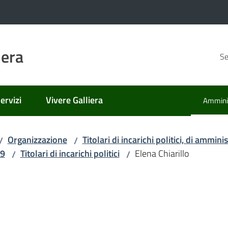
iera
Se
ervizi
Vivere Galliera
Amminis
Menu se
Organizzazione
Titolari di incarichi politici, di ammin
/
/
9
Titolari di incarichi politici
Elena Chiarillo
/
/