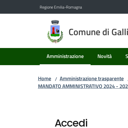
Vai al contenuto
Vai alla navigazione
Vai al footer
Regione Emilia-Romagna
Comune di Gall
Amministrazione
Novità
S
Menu selezionato
Home
Amministrazione trasparente
/
MANDATO AMMINISTRATIVO 2024 - 202
Accedi