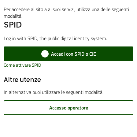
Per accedere al sito a ai suoi servizi, utilizza una delle seguenti
modalità.
SPID
Amministrazione
Trasparente
Log in with SPID, the public digital identity system.
Menu selezionato
Accedi con SPID o CIE
Tutti
gli
Come attivare SPID
argomenti...
Altre utenze
In alternativa puoi utilizzare le seguenti modalità.
Seguici
su
Accesso operatore