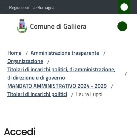
Vai al contenuto
Vai alla navigazione
Vai al footer
Regione Emilia-Romagna
Comune
Comune di Galliera
di
Galliera
Home
Amministrazione trasparente
/
/
Organizzazione
/
Amministrazione
Titolari di incarichi politici, di amministrazione,
/
Menu selezionato
di direzione o di governo
Novità
MANDATO AMMINISTRATIVO 2024 - 2029
/
Titolari di incarichi politici
Laura Luppi
/
Servizi
Vivere
Galliera
Accedi