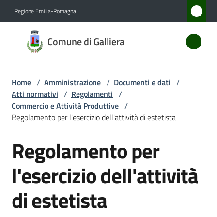
Vai al contenuto
Vai alla navigazione
Vai al footer
Regione Emilia-Romagna
Comune
Comune di Galliera
di
Galliera
Home
/
Amministrazione
/
Documenti e dati
/
Atti normativi
/
Regolamenti
/
Amministrazione
Commercio e Attività Produttive
/
Menu selezionato
Regolamento per l'esercizio dell'attività di estetista
Novità
Regolamento per
Salta al contenuto
Servizi
l'esercizio dell'attività
Vivere
di estetista
Galliera