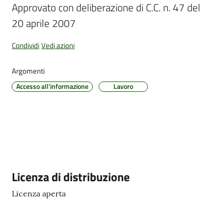
Approvato con deliberazione di C.C. n. 47 del 
20 aprile 2007
Amministrazione
Condividi
Vedi azioni
Trasparente
Argomenti
Tutti
Accesso all'informazione
Lavoro
gli
argomenti...
Seguici
su
Descrizione
Licenza di distribuzione
Licenza aperta