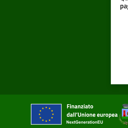
pa
Valut