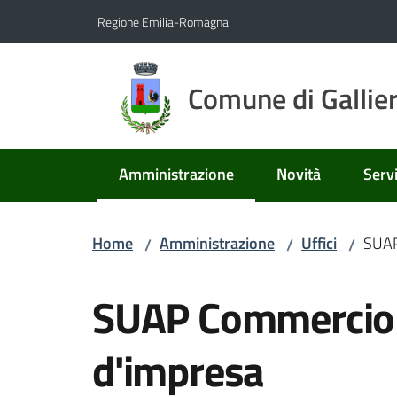
Vai al contenuto
Vai alla navigazione
Vai al footer
Regione Emilia-Romagna
Comune di Gallie
Amministrazione
Novità
Servi
Menu selezionato
Home
Amministrazione
Uffici
SUAP
/
/
/
Salta al contenuto
SUAP Commercio -
d'impresa