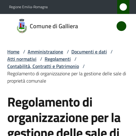
Vai al contenuto
Vai alla navigazione
Vai al footer
Regione Emilia-Romagna
Comune
Comune di Galliera
di
Galliera
Home
/
Amministrazione
/
Documenti e dati
/
Atti normativi
/
Regolamenti
/
Amministrazione
Contabilità, Contratti e Patrimonio
/
Menu selezionato
Regolamento di organizzazione per la gestione delle sale di
proprietà comunale
Novità
Regolamento di
Salta al contenuto
Servizi
organizzazione per la
Vivere
Galliera
gestione delle sale di