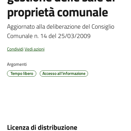
proprietà comunale
Amministrazione
Aggiornato alla deliberazione del Consiglio 
Trasparente
Comunale n. 14 del 25/03/2009
Tutti
Condividi
Vedi azioni
gli
argomenti...
Argomenti
Tempo libero
Accesso all'informazione
Seguici
su
Descrizione
Licenza di distribuzione