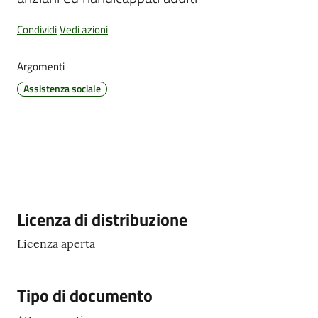
Condividi
Vedi azioni
Amministrazione
Argomenti
Trasparente
Assistenza sociale
Tutti
gli
argomenti...
Seguici
Descrizione
Licenza di distribuzione
su
Licenza aperta
Tipo di documento