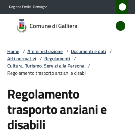
Vai al contenuto
Vai alla navigazione
Vai al footer
Regione Emilia-Romagna
Comune
Comune di Galliera
di
Galliera
Home
/
Amministrazione
/
Documenti e dati
/
Atti normativi
/
Regolamenti
/
Amministrazione
Cultura, Turismo, Servizi alla Persona
/
Menu selezionato
Regolamento trasporto anziani e disabili
Novità
Regolamento
Salta al contenuto
Servizi
trasporto anziani e
Vivere
disabili
Galliera