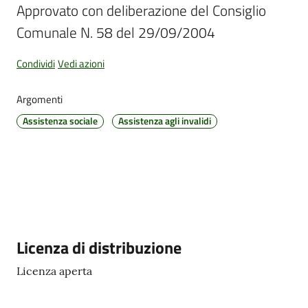
Approvato con deliberazione del Consiglio 
Comunale N. 58 del 29/09/2004
Amministrazione
Condividi
Vedi azioni
Trasparente
Argomenti
Tutti
Assistenza sociale
Assistenza agli invalidi
gli
argomenti...
Seguici
su
Descrizione
Licenza di distribuzione
Licenza aperta