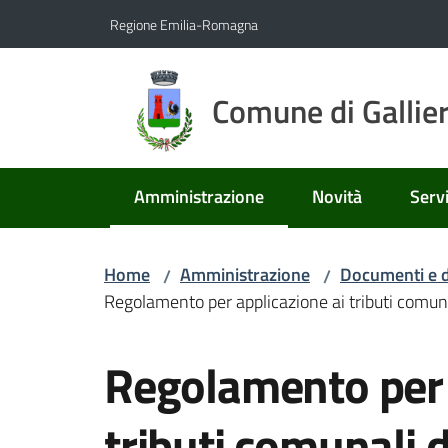
Vai al contenuto
Vai alla navigazione
Vai al footer
Regione Emilia-Romagna
Comune di Gallie
Amministrazione
Novità
Servi
Menu selezionato
Home
Amministrazione
Documenti e d
/
/
Regolamento per applicazione ai tributi comun
Salta al contenuto
Regolamento per 
tributi comunali 