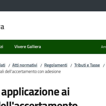
ra
zi
Vivere Galliera
Amm
ati
Atti normativi
Regolamenti
Tributi e Tasse
/
/
/
/
ali dell'accertamento con adesione
applicazione ai
dell'accertamento