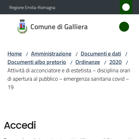
Vai al contenuto
Vai alla navigazione
Vai al footer
Regione Emilia-Romagna
Comune
Comune di Galliera
di
Galliera
Home
Amministrazione
Documenti e dati
/
/
/
Documenti albo pretorio
Ordinanze
2020
/
/
/
Amministrazione
Attività di acconciatore e di estetista – disciplina orari
Menu selezionato
di apertura al pubblico – emergenza sanitaria covid –
Novità
19
Servizi
Vivere
Accedi
Galliera