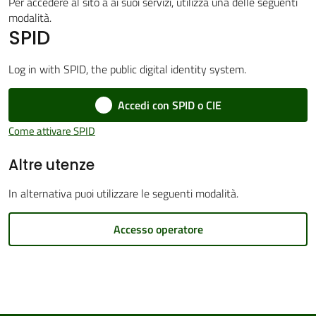
Per accedere al sito a ai suoi servizi, utilizza una delle seguenti
modalità.
SPID
Amministrazione
Log in with SPID, the public digital identity system.
Trasparente
Accedi con SPID o CIE
Tutti
Come attivare SPID
gli
Altre utenze
argomenti...
In alternativa puoi utilizzare le seguenti modalità.
Seguici
Accesso operatore
su