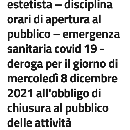
estetista – disciplina
orari di apertura al
Amministrazione
pubblico – emergenza
Trasparente
sanitaria covid 19 -
Tutti
gli
deroga per il giorno di
argomenti...
mercoledì 8 dicembre
Seguici
2021 all'obbligo di
su
chiusura al pubblico
delle attività