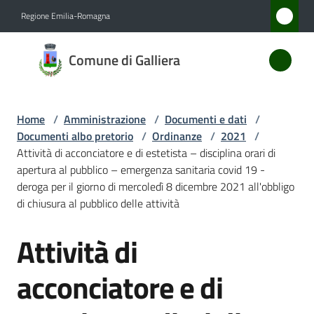
Vai al contenuto
Vai alla navigazione
Vai al footer
Regione Emilia-Romagna
Comune
Comune di Galliera
di
Galliera
Home
/
Amministrazione
/
Documenti e dati
/
Documenti albo pretorio
/
Ordinanze
/
2021
/
Amministrazione
Attività di acconciatore e di estetista – disciplina orari di
Menu selezionato
apertura al pubblico – emergenza sanitaria covid 19 -
deroga per il giorno di mercoledì 8 dicembre 2021 all'obbligo
Novità
di chiusura al pubblico delle attività
Servizi
Attività di
Salta al contenuto
Vivere
acconciatore e di
Galliera