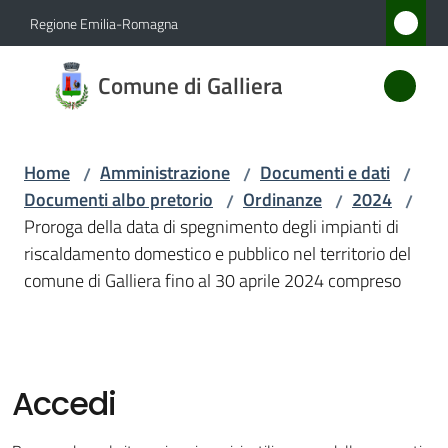
Vai al contenuto
Vai alla navigazione
Vai al footer
Regione Emilia-Romagna
Comune
Comune di Galliera
di
Galliera
Home
Amministrazione
Documenti e dati
/
/
/
Documenti albo pretorio
Ordinanze
2024
/
/
/
Amministrazione
Proroga della data di spegnimento degli impianti di
Menu selezionato
riscaldamento domestico e pubblico nel territorio del
Novità
comune di Galliera fino al 30 aprile 2024 compreso
Servizi
Vivere
Accedi
Galliera