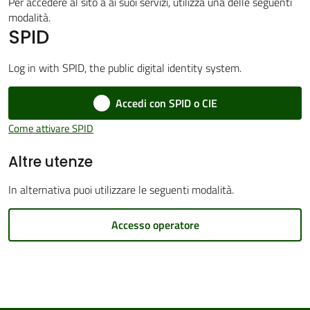
Per accedere al sito a ai suoi servizi, utilizza una delle seguenti
modalità.
SPID
Amministrazione
Log in with SPID, the public digital identity system.
Trasparente
Accedi con SPID o CIE
Tutti
Come attivare SPID
gli
Altre utenze
argomenti...
In alternativa puoi utilizzare le seguenti modalità.
Seguici
Accesso operatore
su