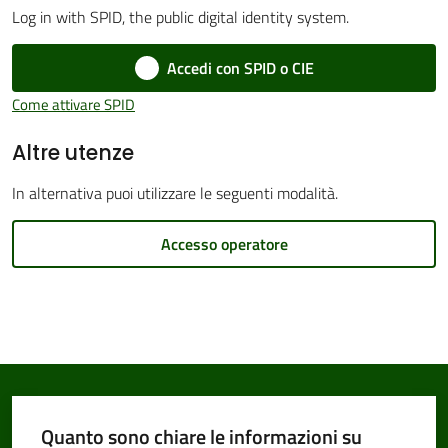
Log in with SPID, the public digital identity system.
Accedi con SPID o CIE
Amministrazione
Come attivare SPID
Trasparente
Altre utenze
Tutti
In alternativa puoi utilizzare le seguenti modalità.
gli
argomenti...
Accesso operatore
Seguici
su
Quanto sono chiare le informazioni su