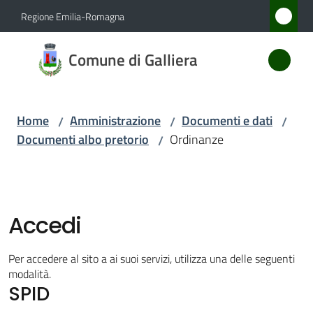
Vai al contenuto
Vai alla navigazione
Vai al footer
Regione Emilia-Romagna
Comune
Comune di Galliera
di
Galliera
Home
Amministrazione
Documenti e dati
/
/
/
Documenti albo pretorio
Ordinanze
/
Amministrazione
Menu selezionato
Novità
Accedi
Servizi
Per accedere al sito a ai suoi servizi, utilizza una delle seguenti
Vivere
modalità.
SPID
Galliera