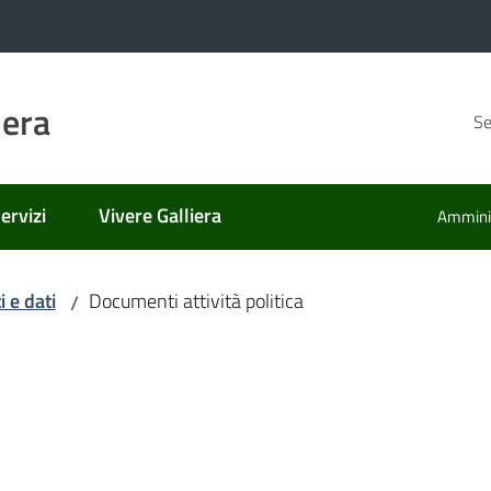
iera
Se
ervizi
Vivere Galliera
Amminis
 e dati
Documenti attività politica
/