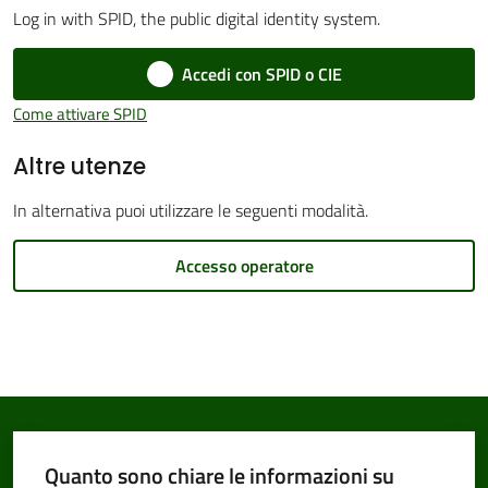
Log in with SPID, the public digital identity system.
Accedi con SPID o CIE
Amministrazione
Come attivare SPID
Trasparente
Altre utenze
Tutti
In alternativa puoi utilizzare le seguenti modalità.
gli
argomenti...
Accesso operatore
Seguici
su
Quanto sono chiare le informazioni su