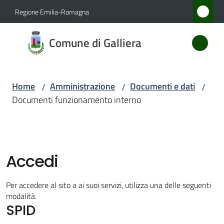
Vai al contenuto
Vai alla navigazione
Vai al footer
Regione Emilia-Romagna
Comune
Comune di Galliera
di
Galliera
Home
Amministrazione
Documenti e dati
/
/
/
Documenti funzionamento interno
Amministrazione
Menu selezionato
Novità
Accedi
Servizi
Per accedere al sito a ai suoi servizi, utilizza una delle seguenti
Vivere
modalità.
SPID
Galliera