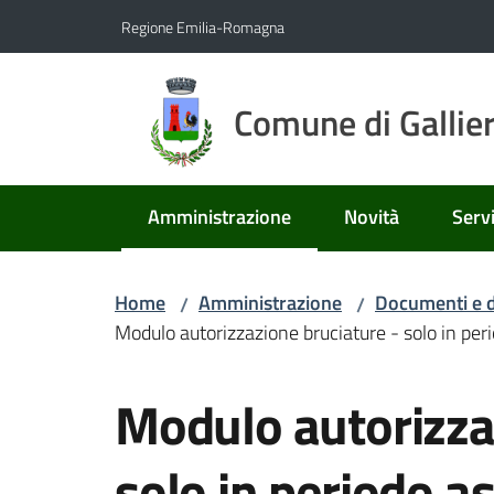
Vai al contenuto
Vai alla navigazione
Vai al footer
Regione Emilia-Romagna
Comune di Gallie
Amministrazione
Novità
Servi
Menu selezionato
Home
Amministrazione
Documenti e d
/
/
Modulo autorizzazione bruciature - solo in per
Salta al contenuto
Modulo autorizza
solo in periodo a