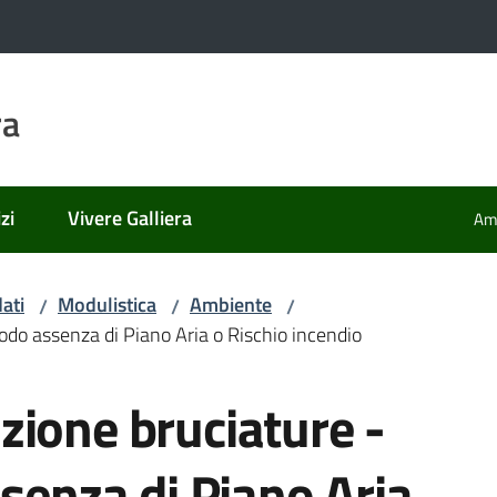
ra
zi
Vivere Galliera
Amm
ati
Modulistica
Ambiente
/
/
/
iodo assenza di Piano Aria o Rischio incendio
zione bruciature -
ssenza di Piano Aria