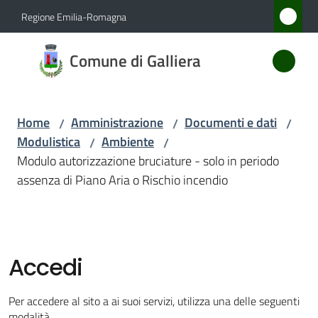
Vai al contenuto
Vai alla navigazione
Vai al footer
Regione Emilia-Romagna
Comune
Comune di Galliera
di
Galliera
Home
Amministrazione
Documenti e dati
/
/
/
Modulistica
Ambiente
/
/
Amministrazione
Modulo autorizzazione bruciature - solo in periodo
Menu selezionato
assenza di Piano Aria o Rischio incendio
Novità
Servizi
Accedi
Vivere
Galliera
Per accedere al sito a ai suoi servizi, utilizza una delle seguenti
modalità.