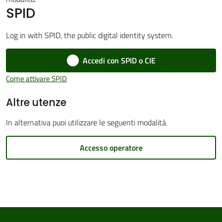
SPID
Log in with SPID, the public digital identity system.
Amministrazione
Accedi con SPID o CIE
Trasparente
Come attivare SPID
Tutti
Altre utenze
gli
argomenti...
In alternativa puoi utilizzare le seguenti modalità.
Accesso operatore
Seguici
su