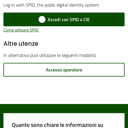
Log in with SPID, the public digital identity system.
Accedi con SPID o CIE
Amministrazione
Come attivare SPID
Trasparente
Altre utenze
Tutti
In alternativa puoi utilizzare le seguenti modalità.
gli
argomenti...
Accesso operatore
Seguici
su
Quanto sono chiare le informazioni su