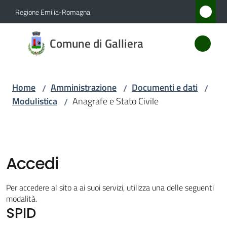
Vai al contenuto
Vai alla navigazione
Vai al footer
Regione Emilia-Romagna
Comune
Comune di Galliera
di
Galliera
Home
Amministrazione
Documenti e dati
/
/
/
Modulistica
Anagrafe e Stato Civile
/
Amministrazione
Menu selezionato
Novità
Accedi
Servizi
Per accedere al sito a ai suoi servizi, utilizza una delle seguenti
Vivere
modalità.
SPID
Galliera