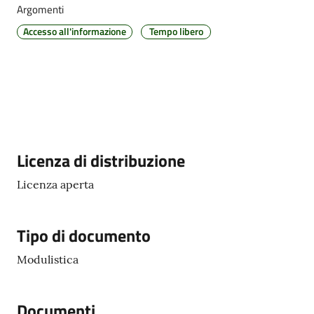
Argomenti
Accesso all'informazione
Tempo libero
Amministrazione
Trasparente
Tutti
gli
argomenti...
Descrizione
Licenza di distribuzione
Licenza aperta
Seguici
su
Tipo di documento
Modulistica
Documenti