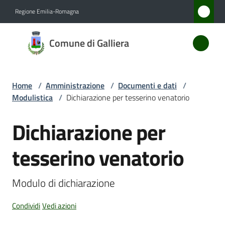
Vai al contenuto
Vai alla navigazione
Vai al footer
Regione Emilia-Romagna
Comune
Comune di Galliera
di
Galliera
Home
/
Amministrazione
/
Documenti e dati
/
Modulistica
/
Dichiarazione per tesserino venatorio
Amministrazione
Menu selezionato
Dichiarazione per
Salta al contenuto
Novità
tesserino venatorio
Servizi
Modulo di dichiarazione
Vivere
Galliera
Condividi
Vedi azioni