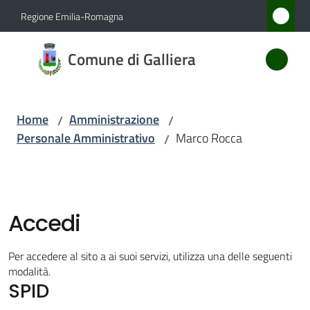
Vai al contenuto
Vai alla navigazione
Vai al footer
Regione Emilia-Romagna
Comune
Comune di Galliera
di
Galliera
Home
Amministrazione
/
/
Personale Amministrativo
Marco Rocca
/
Amministrazione
Menu selezionato
Novità
Accedi
Servizi
Per accedere al sito a ai suoi servizi, utilizza una delle seguenti
Vivere
modalità.
SPID
Galliera