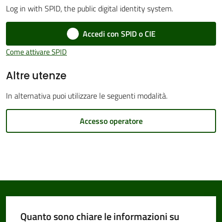
Log in with SPID, the public digital identity system.
Accedi con SPID o CIE
Amministrazione
Come attivare SPID
Trasparente
Altre utenze
Tutti
In alternativa puoi utilizzare le seguenti modalità.
gli
argomenti...
Accesso operatore
Seguici
su
Quanto sono chiare le informazioni su