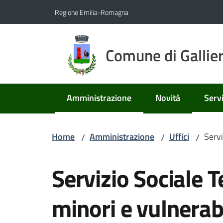
Vai al contenuto
Vai alla navigazione
Vai al footer
Regione Emilia-Romagna
Comune di Gallie
Amministrazione
Novità
Servi
Menu selezionato
Menu
Home
Amministrazione
Uffici
Servi
/
/
/
Salta al contenuto
Servizio Sociale T
minori e vulnerabi