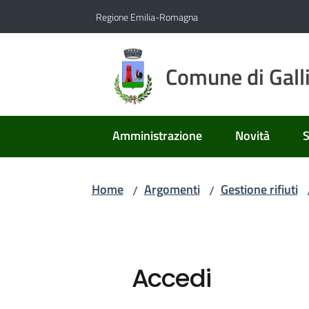
Vai al contenuto
Vai alla navigazione
Vai al footer
Regione Emilia-Romagna
Comune di Gall
Amministrazione
Novità
S
Home
Argomenti
Gestione rifiuti
/
/
Accedi