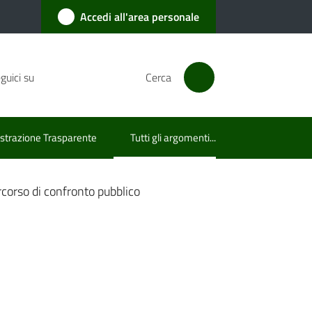
Accedi all'area personale
guici su
Cerca
trazione Trasparente
Tutti gli argomenti...
Menu selezionato
rcorso di confronto pubblico