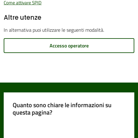
Come attivare SPID
Altre utenze
Amministrazione
In alternativa puoi utilizzare le seguenti modalità.
Trasparente
Accesso operatore
Tutti
gli
argomenti...
Menu selezionato
Seguici
Quanto sono chiare le informazioni su
su
questa pagina?
Valuta da 1 a 5 stelle