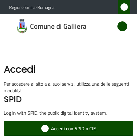
Vai al contenuto
Vai alla navigazione
Vai al footer
Regione Emilia-Romagna
Comune
Comune di Galliera
di
Galliera
Accedi
Amministrazione
Novità
Per accedere al sito a ai suoi servizi, utilizza una delle seguenti
modalità.
SPID
Servizi
Log in with SPID, the public digital identity system.
Vivere
Galliera
Accedi con SPID o CIE