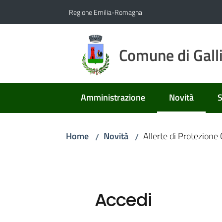
Vai al contenuto
Vai alla navigazione
Vai al footer
Regione Emilia-Romagna
Comune di Gall
Amministrazione
Novità
S
Menu selezio
Home
Novità
Allerte di Protezione 
/
/
Accedi