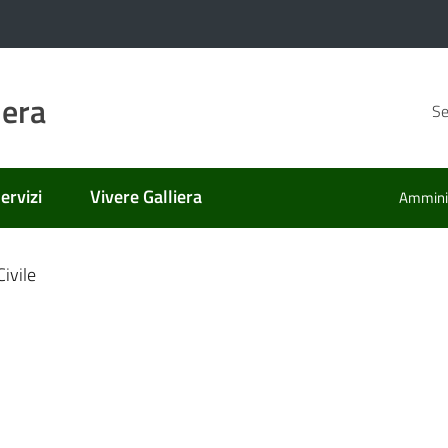
iera
Se
ervizi
Vivere Galliera
Amminis
nato
Civile