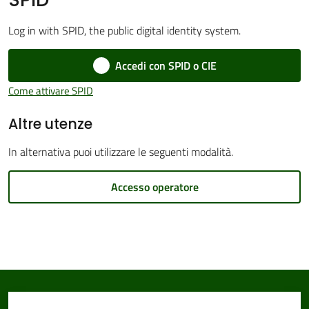
Log in with SPID, the public digital identity system.
Accedi con SPID o CIE
Amministrazione
Trasparente
Come attivare SPID
Altre utenze
Tutti
gli
In alternativa puoi utilizzare le seguenti modalità.
argomenti...
Accesso operatore
Seguici
su