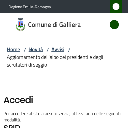
Vai al contenuto
Vai alla navigazione
Vai al footer
Regione Emilia-Romagna
Comune
Comune di Galliera
di
Galliera
Home
Novità
Avvisi
/
/
/
Aggiornamento dell'albo dei presidenti e degli
Amministrazione
scrutatori di seggio
Novità
Menu selezionato
Servizi
Accedi
Vivere
Per accedere al sito a ai suoi servizi, utilizza una delle seguenti
Galliera
modalità.
SPID