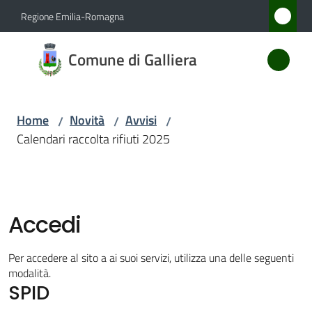
Vai al contenuto
Vai alla navigazione
Vai al footer
Regione Emilia-Romagna
Comune
Comune di Galliera
di
Galliera
Home
Novità
Avvisi
/
/
/
Calendari raccolta rifiuti 2025
Amministrazione
Novità
Menu selezionato
Accedi
Servizi
Per accedere al sito a ai suoi servizi, utilizza una delle seguenti
Vivere
modalità.
SPID
Galliera