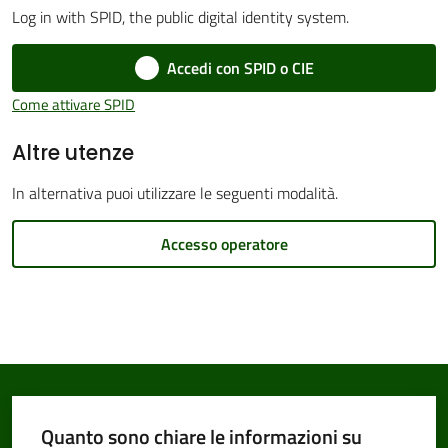
Log in with SPID, the public digital identity system.
Accedi con SPID o CIE
Amministrazione
Come attivare SPID
Trasparente
Altre utenze
Tutti
In alternativa puoi utilizzare le seguenti modalità.
gli
argomenti...
Accesso operatore
Seguici
su
Quanto sono chiare le informazioni su