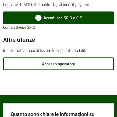
Log in with SPID, the public digital identity system.
Accedi con SPID o CIE
Amministrazione
Come attivare SPID
Trasparente
Altre utenze
Tutti
In alternativa puoi utilizzare le seguenti modalità.
gli
argomenti...
Accesso operatore
Seguici
su
Quanto sono chiare le informazioni su