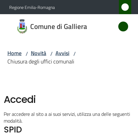
Vai al contenuto
Vai alla navigazione
Vai al footer
Regione Emilia-Romagna
Comune
Comune di Galliera
di
Galliera
Home
Novità
Avvisi
/
/
/
Chiusura degli uffici comunali
Amministrazione
Novità
Menu selezionato
Accedi
Servizi
Per accedere al sito a ai suoi servizi, utilizza una delle seguenti
Vivere
modalità.
SPID
Galliera