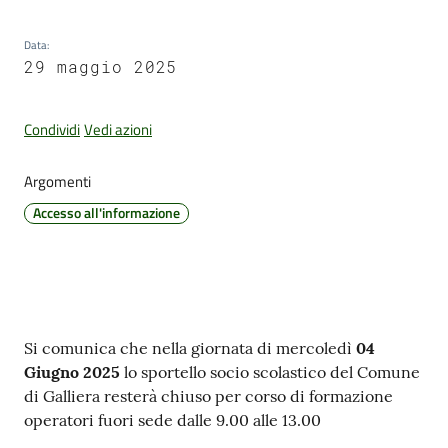
Data
:
29 maggio 2025
Amministrazione
Trasparente
Condividi
Vedi azioni
Tutti
Argomenti
gli
argomenti...
Accesso all'informazione
Seguici
su
Contenuto
Si comunica che nella giornata di mercoledì
04
Giugno 2025
lo sportello socio scolastico del Comune
di Galliera resterà chiuso per corso di formazione
operatori fuori sede dalle 9.00 alle 13.00