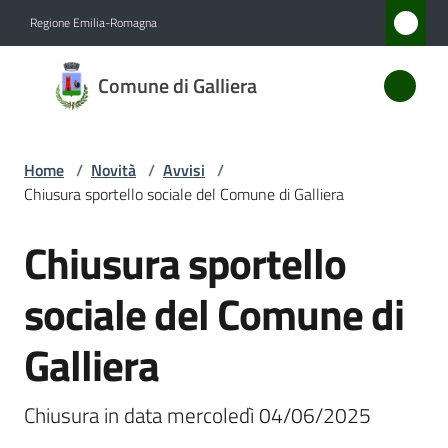
Vai al contenuto
Vai alla navigazione
Vai al footer
Regione Emilia-Romagna
Comune
Comune di Galliera
di
Galliera
Home
/
Novità
/
Avvisi
/
Chiusura sportello sociale del Comune di Galliera
Amministrazione
Chiusura sportello
Salta al contenuto
Novità
Menu selezionato
sociale del Comune di
Servizi
Galliera
Vivere
Galliera
Chiusura in data mercoledì 04/06/2025