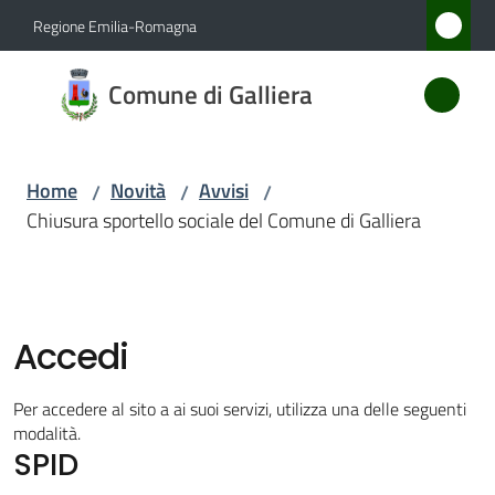
Vai al contenuto
Vai alla navigazione
Vai al footer
Regione Emilia-Romagna
Comune
Comune di Galliera
di
Galliera
Home
Novità
Avvisi
/
/
/
Chiusura sportello sociale del Comune di Galliera
Amministrazione
Novità
Menu selezionato
Accedi
Servizi
Per accedere al sito a ai suoi servizi, utilizza una delle seguenti
Vivere
modalità.
SPID
Galliera