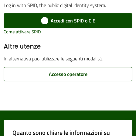
Log in with SPID, the public digital identity system.
Accedi con SPID o CIE
Amministrazione
Come attivare SPID
Trasparente
Altre utenze
Tutti
In alternativa puoi utilizzare le seguenti modalità.
gli
argomenti...
Accesso operatore
Seguici
su
Quanto sono chiare le informazioni su