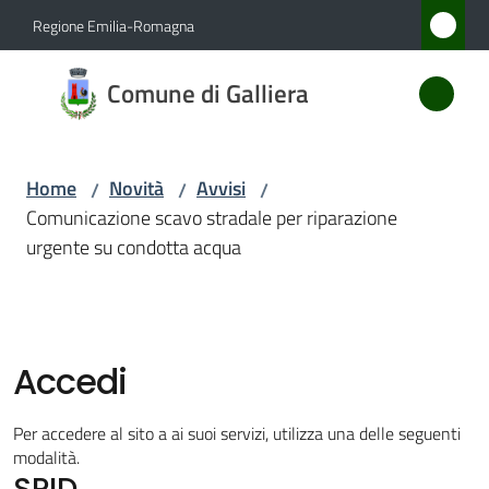
Vai al contenuto
Vai alla navigazione
Vai al footer
Regione Emilia-Romagna
Comune
Comune di Galliera
di
Galliera
Home
Novità
Avvisi
/
/
/
Comunicazione scavo stradale per riparazione
Amministrazione
urgente su condotta acqua
Novità
Menu selezionato
Servizi
Accedi
Vivere
Per accedere al sito a ai suoi servizi, utilizza una delle seguenti
Galliera
modalità.
SPID