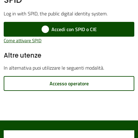
Log in with SPID, the public digital identity system.
Accedi con SPID o CIE
Amministrazione
Trasparente
Come attivare SPID
Altre utenze
Tutti
gli
In alternativa puoi utilizzare le seguenti modalità.
argomenti...
Accesso operatore
Seguici
su