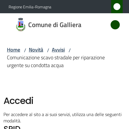
Vai al contenuto
Vai alla navigazione
Vai al footer
Regione Emilia-Romagna
Comune
Comune di Galliera
di
Galliera
Home
Novità
Avvisi
/
/
/
Comunicazione scavo stradale per riparazione
Amministrazione
urgente su condotta acqua
Novità
Menu selezionato
Servizi
Accedi
Vivere
Per accedere al sito a ai suoi servizi, utilizza una delle seguenti
Galliera
modalità.
SPID