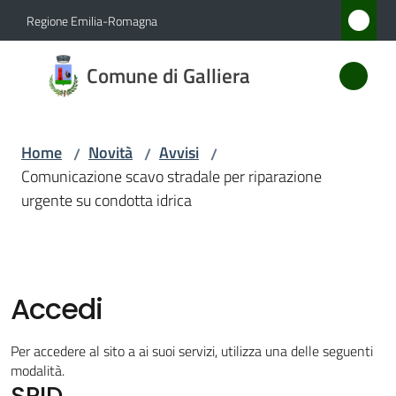
Vai al contenuto
Vai alla navigazione
Vai al footer
Regione Emilia-Romagna
Comune
Comune di Galliera
di
Galliera
Home
Novità
Avvisi
/
/
/
Comunicazione scavo stradale per riparazione
Amministrazione
urgente su condotta idrica
Novità
Menu selezionato
Servizi
Accedi
Vivere
Per accedere al sito a ai suoi servizi, utilizza una delle seguenti
Galliera
modalità.
SPID