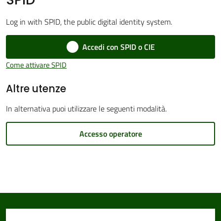
Log in with SPID, the public digital identity system.
Accedi con SPID o CIE
Amministrazione
Trasparente
Come attivare SPID
Altre utenze
Tutti
gli
In alternativa puoi utilizzare le seguenti modalità.
argomenti...
Accesso operatore
Seguici
su