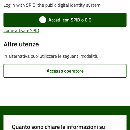
Log in with SPID, the public digital identity system.
Accedi con SPID o CIE
Amministrazione
Come attivare SPID
Trasparente
Altre utenze
Tutti
In alternativa puoi utilizzare le seguenti modalità.
gli
argomenti...
Accesso operatore
Seguici
su
Quanto sono chiare le informazioni su