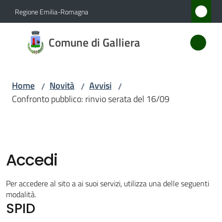
Vai al contenuto
Vai alla navigazione
Vai al footer
Regione Emilia-Romagna
Comune
Comune di Galliera
di
Galliera
Home
Novità
Avvisi
/
/
/
Confronto pubblico: rinvio serata del 16/09
Amministrazione
Novità
Menu selezionato
Accedi
Servizi
Per accedere al sito a ai suoi servizi, utilizza una delle seguenti
Vivere
modalità.
SPID
Galliera