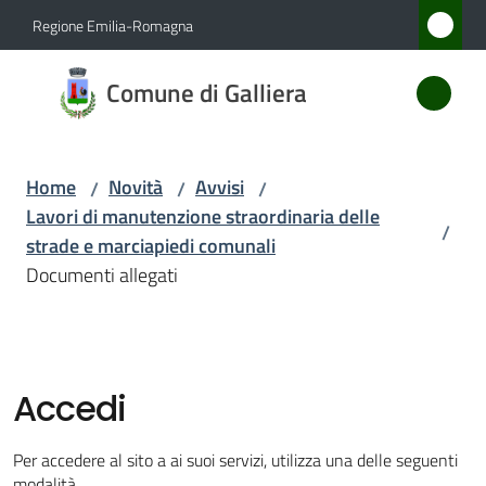
Vai al contenuto
Vai alla navigazione
Vai al footer
Regione Emilia-Romagna
Comune
Comune di Galliera
di
Galliera
Home
Novità
Avvisi
/
/
/
Lavori di manutenzione straordinaria delle
/
Amministrazione
strade e marciapiedi comunali
Documenti allegati
Novità
Menu selezionato
Servizi
Accedi
Vivere
Galliera
Per accedere al sito a ai suoi servizi, utilizza una delle seguenti
modalità.