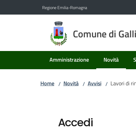
Vai al contenuto
Vai alla navigazione
Vai al footer
Regione Emilia-Romagna
Comune di Gall
Amministrazione
Novità
S
Menu selezio
Home
Novità
Avvisi
Lavori di r
/
/
/
Accedi