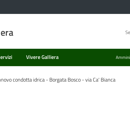
iera
Se
ervizi
Vivere Galliera
Amminis
nato
innovo condotta idrica - Borgata Bosco - via Ca' Bianca