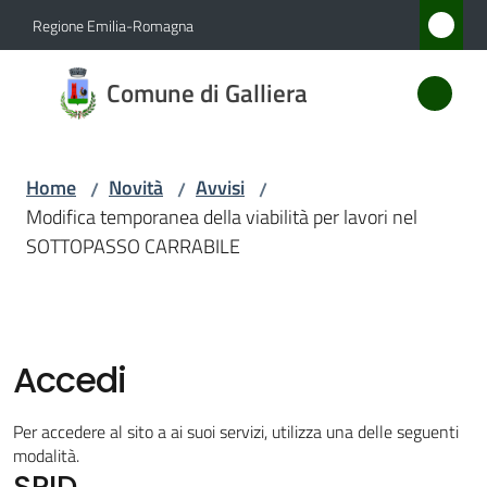
Vai al contenuto
Vai alla navigazione
Vai al footer
Regione Emilia-Romagna
Comune
Comune di Galliera
di
Galliera
Home
Novità
Avvisi
/
/
/
Modifica temporanea della viabilità per lavori nel
Amministrazione
SOTTOPASSO CARRABILE
Novità
Menu selezionato
Servizi
Accedi
Vivere
Per accedere al sito a ai suoi servizi, utilizza una delle seguenti
Galliera
modalità.
SPID