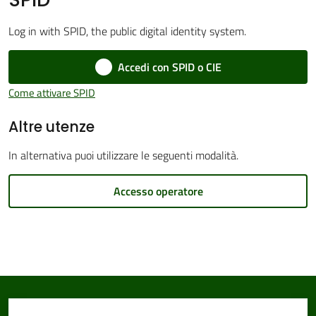
Log in with SPID, the public digital identity system.
Accedi con SPID o CIE
Amministrazione
Trasparente
Come attivare SPID
Altre utenze
Tutti
gli
In alternativa puoi utilizzare le seguenti modalità.
argomenti...
Accesso operatore
Seguici
su