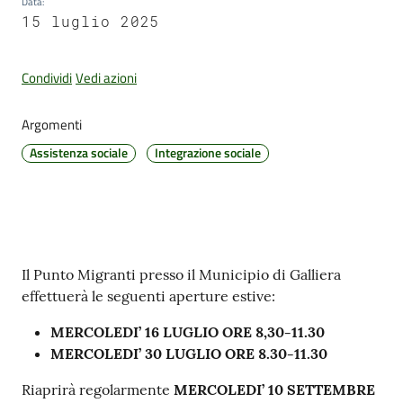
Data
:
15 luglio 2025
Amministrazione
Condividi
Vedi azioni
Trasparente
Argomenti
Tutti
Assistenza sociale
Integrazione sociale
gli
argomenti...
Seguici
Contenuto
Il Punto Migranti presso il Municipio di Galliera
su
effettuerà le seguenti aperture estive:
MERCOLEDI’ 16 LUGLIO ORE 8,30-11.30
MERCOLEDI’ 30 LUGLIO ORE 8.30-11.30
Riaprirà regolarmente
MERCOLEDI’ 10 SETTEMBRE