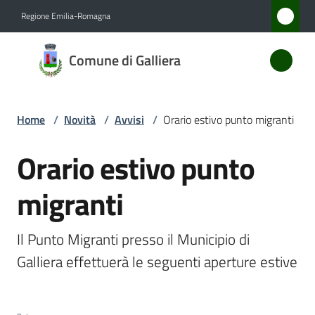
Vai al contenuto
Vai alla navigazione
Vai al footer
Regione Emilia-Romagna
Comune
Comune di Galliera
di
Galliera
Home
/
Novità
/
Avvisi
/
Orario estivo punto migranti
Amministrazione
Orario estivo punto
Salta al contenuto
migranti
Novità
Menu selezionato
Servizi
Il Punto Migranti presso il Municipio di 
Galliera effettuerà le seguenti aperture estive
Vivere
Galliera