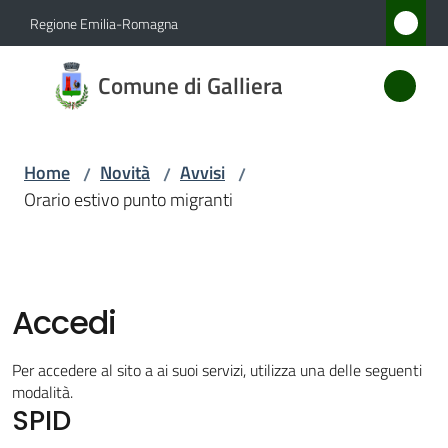
Vai al contenuto
Vai alla navigazione
Vai al footer
Regione Emilia-Romagna
Comune
Comune di Galliera
di
Galliera
Home
Novità
Avvisi
/
/
/
Orario estivo punto migranti
Amministrazione
Novità
Menu selezionato
Accedi
Servizi
Per accedere al sito a ai suoi servizi, utilizza una delle seguenti
Vivere
modalità.
SPID
Galliera