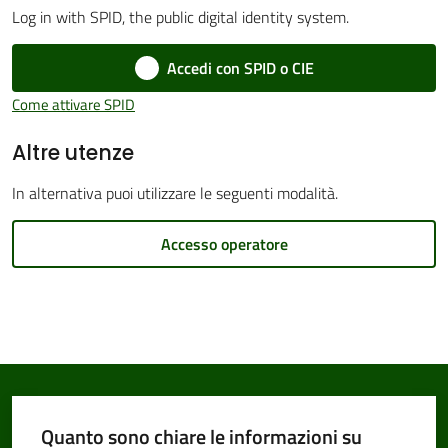
Log in with SPID, the public digital identity system.
Accedi con SPID o CIE
Amministrazione
Come attivare SPID
Trasparente
Altre utenze
Tutti
In alternativa puoi utilizzare le seguenti modalità.
gli
argomenti...
Accesso operatore
Seguici
su
Quanto sono chiare le informazioni su