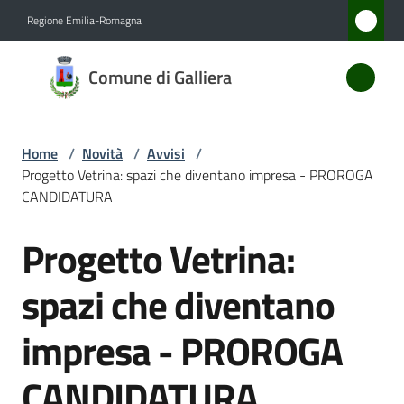
Vai al contenuto
Vai alla navigazione
Vai al footer
Regione Emilia-Romagna
Comune
Comune di Galliera
di
Galliera
Home
/
Novità
/
Avvisi
/
Progetto Vetrina: spazi che diventano impresa - PROROGA
Amministrazione
CANDIDATURA
Progetto Vetrina:
Novità
Salta al contenuto
Menu selezionato
spazi che diventano
Servizi
impresa - PROROGA
Vivere
Galliera
CANDIDATURA