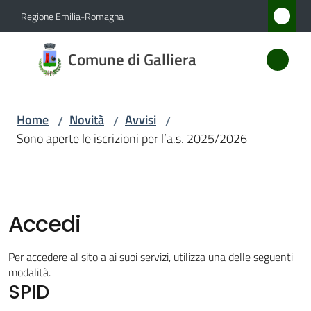
Vai al contenuto
Vai alla navigazione
Vai al footer
Regione Emilia-Romagna
Comune
Comune di Galliera
di
Galliera
Home
Novità
Avvisi
/
/
/
Sono aperte le iscrizioni per l’a.s. 2025/2026
Amministrazione
Novità
Menu selezionato
Accedi
Servizi
Per accedere al sito a ai suoi servizi, utilizza una delle seguenti
Vivere
modalità.
SPID
Galliera