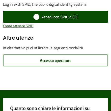
Log in with SPID, the public digital identity system.
Accedi con SPID o CIE
Amministrazione
Come attivare SPID
Trasparente
Altre utenze
Tutti
In alternativa puoi utilizzare le seguenti modalità.
gli
argomenti...
Accesso operatore
Seguici
su
Quanto sono chiare le informazioni su