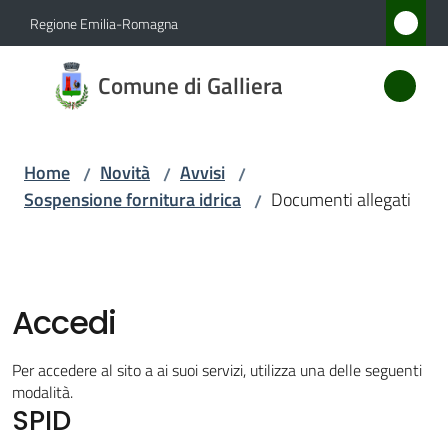
Vai al contenuto
Vai alla navigazione
Vai al footer
Regione Emilia-Romagna
Comune
Comune di Galliera
di
Galliera
Home
Novità
Avvisi
/
/
/
Sospensione fornitura idrica
Documenti allegati
/
Amministrazione
Novità
Menu selezionato
Accedi
Servizi
Per accedere al sito a ai suoi servizi, utilizza una delle seguenti
Vivere
modalità.
SPID
Galliera