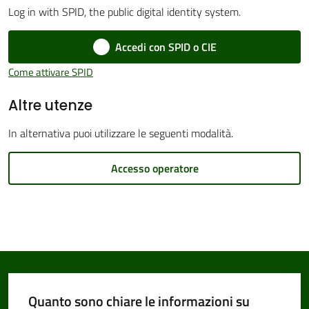
Log in with SPID, the public digital identity system.
Accedi con SPID o CIE
Amministrazione
Come attivare SPID
Trasparente
Altre utenze
Tutti
In alternativa puoi utilizzare le seguenti modalità.
gli
argomenti...
Accesso operatore
Seguici
su
Quanto sono chiare le informazioni su