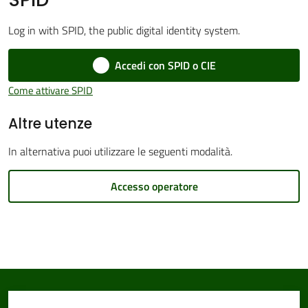
Log in with SPID, the public digital identity system.
Accedi con SPID o CIE
Amministrazione
Trasparente
Come attivare SPID
Altre utenze
Tutti
gli
In alternativa puoi utilizzare le seguenti modalità.
argomenti...
Accesso operatore
Seguici
su