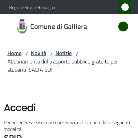
Vai al contenuto
Vai alla navigazione
Vai al footer
Regione Emilia-Romagna
Comune
Comune di Galliera
di
Galliera
Home
Novità
Notizie
/
/
/
Abbonamento del trasporto pubblico gratuito per
Amministrazione
studenti 'SALTA SU!'
Novità
Menu selezionato
Servizi
Accedi
Vivere
Per accedere al sito a ai suoi servizi, utilizza una delle seguenti
Galliera
modalità.
SPID