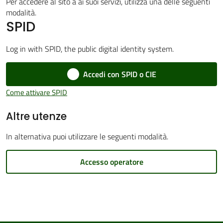
Per accedere al sito a ai suoi servizi, utilizza una delle seguenti
modalità.
SPID
Amministrazione
Log in with SPID, the public digital identity system.
Trasparente
Accedi con SPID o CIE
Tutti
Come attivare SPID
gli
Altre utenze
argomenti...
In alternativa puoi utilizzare le seguenti modalità.
Seguici
Accesso operatore
su