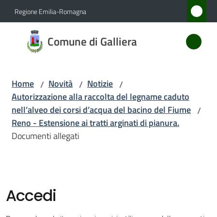
Vai al contenuto
Vai alla navigazione
Vai al footer
Regione Emilia-Romagna
Comune
Comune di Galliera
di
Galliera
Home
Novità
Notizie
/
/
/
Autorizzazione alla raccolta del legname caduto
Amministrazione
nell’alveo dei corsi d’acqua del bacino del Fiume
/
Reno - Estensione ai tratti arginati di pianura.
Novità
Documenti allegati
Menu selezionato
Servizi
Vivere
Accedi
Galliera