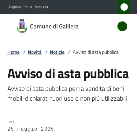
Vai al contenuto
Vai alla navigazione
Vai al footer
Regione Emilia-Romagna
Comune
Comune di Galliera
di
Galliera
Home
/
Novità
/
Notizie
/
Avviso di asta pubblica
Amministrazione
Avviso di asta pubblica
Salta al contenuto
Novità
Avviso di asta pubblica per la vendita di beni 
Menu selezionato
mobili dichiarati fuori uso o non più utilizzabili 
Servizi
Vivere
Galliera
Data
:
25 maggio 2026