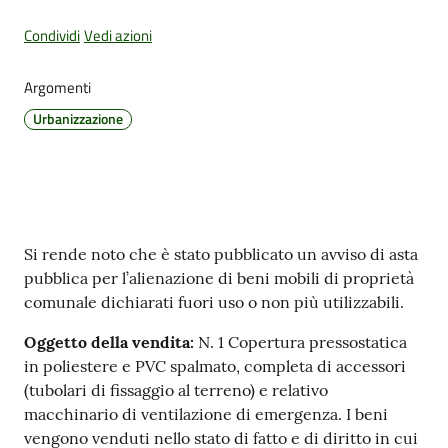
Condividi
Vedi azioni
Amministrazione
Argomenti
Trasparente
Urbanizzazione
Tutti
gli
argomenti...
Contenuto
Si rende noto che è stato pubblicato un avviso di asta
pubblica per l’alienazione di beni mobili di proprietà
Seguici
comunale dichiarati fuori uso o non più utilizzabili.
su
Oggetto della vendita:
N. 1 Copertura pressostatica
in poliestere e PVC spalmato, completa di accessori
(tubolari di fissaggio al terreno) e relativo
macchinario di ventilazione di emergenza. I beni
vengono venduti nello stato di fatto e di diritto in cui